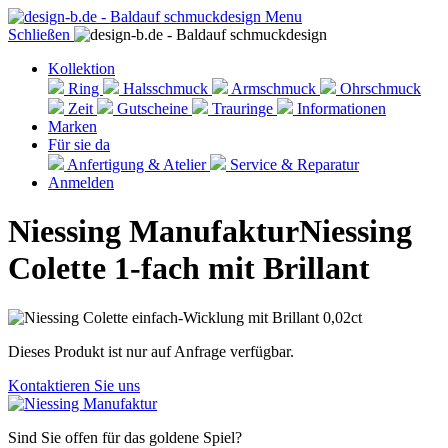
Menu
Schließen
Kollektion
Ring
Halsschmuck
Armschmuck
Ohrschmuck
Zeit
Gutscheine
Trauringe
Informationen
Marken
Für sie da
Anfertigung & Atelier
Service & Reparatur
Anmelden
Niessing Manufaktur
Niessing
Colette 1-fach mit Brillant
Dieses Produkt ist nur auf Anfrage verfügbar.
Kontaktieren Sie uns
Sind Sie offen für das goldene Spiel?