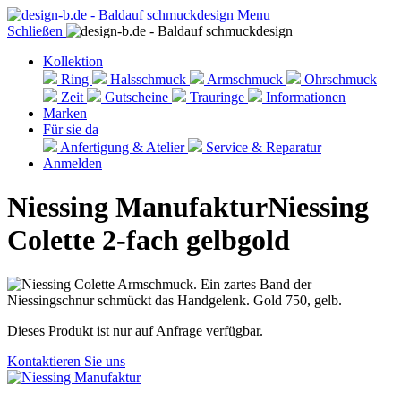
Menu
Schließen
Kollektion
Ring
Halsschmuck
Armschmuck
Ohrschmuck
Zeit
Gutscheine
Trauringe
Informationen
Marken
Für sie da
Anfertigung & Atelier
Service & Reparatur
Anmelden
Niessing Manufaktur
Niessing
Colette 2-fach gelbgold
Dieses Produkt ist nur auf Anfrage verfügbar.
Kontaktieren Sie uns