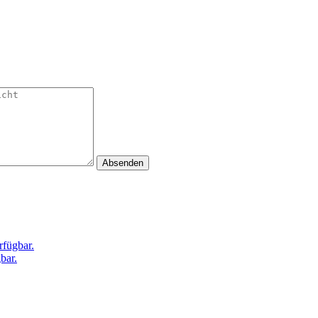
Absenden
rfügbar.
bar.